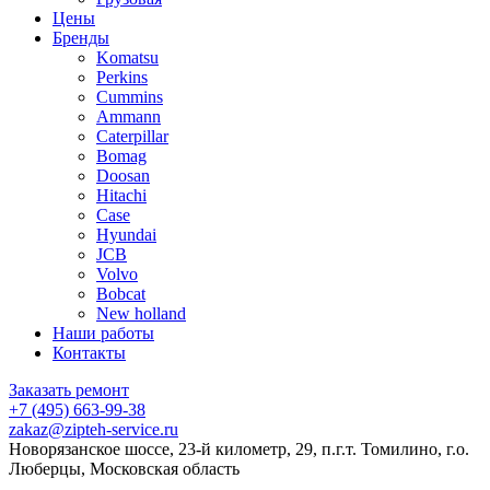
Цены
Бренды
Komatsu
Perkins
Cummins
Ammann
Caterpillar
Bomag
Doosan
Hitachi
Case
Hyundai
JCB
Volvo
Bobcat
New holland
Наши работы
Контакты
Заказать ремонт
+7 (495) 663-99-38
zakaz@zipteh-service.ru
Новорязанское шоссе, 23-й километр, 29, п.г.т. Томилино, г.о.
Люберцы, Московская область