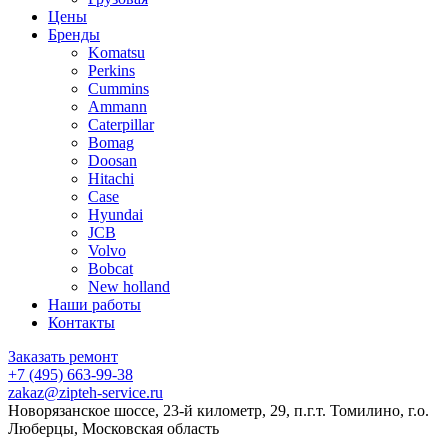
Цены
Бренды
Komatsu
Perkins
Cummins
Ammann
Caterpillar
Bomag
Doosan
Hitachi
Case
Hyundai
JCB
Volvo
Bobcat
New holland
Наши работы
Контакты
Заказать ремонт
+7 (495) 663-99-38
zakaz@zipteh-service.ru
Новорязанское шоссе, 23-й километр, 29, п.г.т. Томилино, г.о.
Люберцы, Московская область