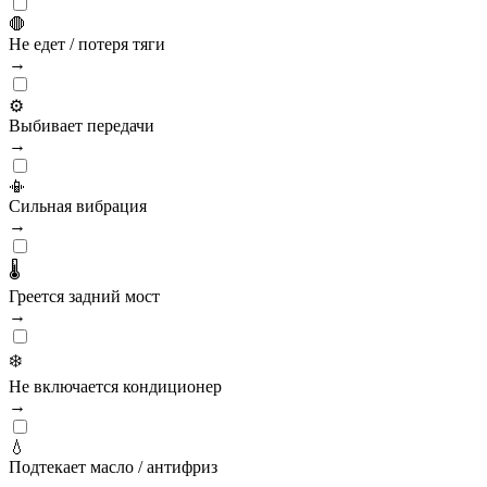
🛑
Не едет / потеря тяги
→
⚙️
Выбивает передачи
→
📳
Сильная вибрация
→
🌡️
Греется задний мост
→
❄️
Не включается кондиционер
→
💧
Подтекает масло / антифриз
→