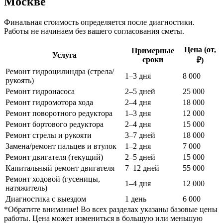
Москве
Финальная стоимость определяется после диагностики.
Работы не начинаем без вашего согласования сметы.
Цена (от,
Примерные
Услуга
сроки
₽)
Ремонт гидроцилиндра (стрела/
1–3 дня
8 000
рукоять)
Ремонт гидронасоса
2–5 дней
25 000
Ремонт гидромотора хода
2–4 дня
18 000
Ремонт поворотного редуктора
1–3 дня
12 000
Ремонт бортового редуктора
2–4 дня
15 000
Ремонт стрелы и рукояти
3–7 дней
18 000
Замена/ремонт пальцев и втулок
1–2 дня
7 000
Ремонт двигателя (текущий)
2–5 дней
15 000
Капитальный ремонт двигателя
7–12 дней
55 000
Ремонт ходовой (гусеницы,
1–4 дня
12 000
натяжитель)
Диагностика с выездом
1 день
6 000
*Обратите внимание!
Во всех разделах указаны базовые цены
работы. Цена может измениться в большую или меньшую