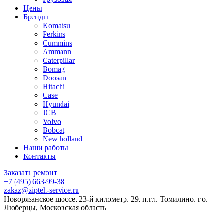
Цены
Бренды
Komatsu
Perkins
Cummins
Ammann
Caterpillar
Bomag
Doosan
Hitachi
Case
Hyundai
JCB
Volvo
Bobcat
New holland
Наши работы
Контакты
Заказать ремонт
+7 (495) 663-99-38
zakaz@zipteh-service.ru
Новорязанское шоссе, 23-й километр, 29, п.г.т. Томилино, г.о.
Люберцы, Московская область