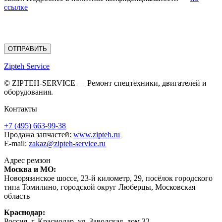
ссылке
“Вы можете отозвать своё согласие, написав на почту
zakaz@zipteh-service.ru
”
Zipteh Service
© ZIPTEH-SERVICE — Ремонт спецтехники, двигателей и
оборудования.
Контакты
+7 (495) 663-99-38
Продажа запчастей:
www.zipteh.ru
E-mail:
zakaz@zipteh-service.ru
Адрес ремзон
Москва и МО:
Новорязанское шоссе, 23-й километр, 29, посёлок городского
типа Томилино, городской округ Люберцы, Московская
область
Краснодар:
Россия, г. Краснодар, ул. Заводская, дом 32