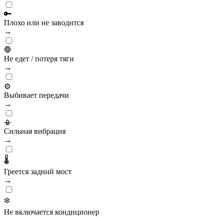
🔑
Плохо или не заводится
→
🛑
Не едет / потеря тяги
→
⚙️
Выбивает передачи
→
📳
Сильная вибрация
→
🌡️
Греется задний мост
→
❄️
Не включается кондиционер